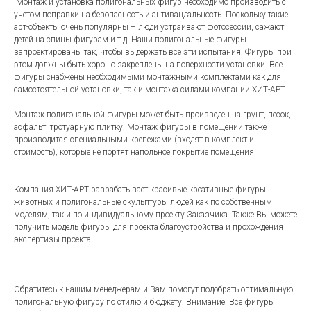
Монтаж и установка полигональных фигур необходимо производить с
учетом поправки на безопасность и антивандальность. Поскольку такие
арт-объекты очень популярны – люди устраивают фотосессии, сажают
детей на спины фигурам и т.д. Наши полигональные фигуры
запроектированы так, чтобы выдержать все эти испытания. Фигуры при
этом должны быть хорошо закреплены на поверхности установки. Все
фигуры снабжены необходимыми монтажными комплектами как для
самостоятельной установки, так и монтажа силами компании ХИТ-АРТ.
Монтаж полигональной фигуры может быть произведен на грунт, песок,
асфальт, тротуарную плитку. Монтаж фигуры в помещении также
производится специальными крепежами (входят в комплект и
стоимость), которые не портят напольное покрытие помещения
Компания ХИТ-АРТ разрабатывает красивые креативные фигуры
животных и полигональные скульптуры людей как по собственным
моделям, так и по индивидуальному проекту Заказчика. Также Вы можете
получить модель фигуры для проекта благоустройства и прохождения
экспертизы проекта.
Обратитесь к нашим менеджерам и Вам помогут подобрать оптимальную
полигональную фигуру по стилю и бюджету. Внимание! Все фигуры