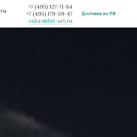
+7 (495) 127-71-84
кты
+7 (495) 179-59-47
Доставка по РФ
zakaz@hit-art.ru