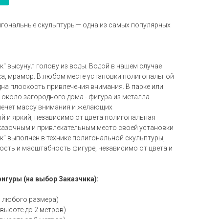
игональные скульптуры— одна из самых популярных
" высунул голову из воды. Водой в нашем случае
тка, мрамор. В любом месте установки полигональной
на плоскость привлечения внимания. В парке или
и около загородного дома - фигура из металла
лечет массу внимания и желающих
 и яркий, независимо от цвета полигональная
сказочным и привлекательным место своей установки
к" выполнен в технике полигональной скульптуры,
ость и масштабность фигуре, независимо от цвета и
гуры (на выбор Заказчика):
 любого размера)
 высоте до 2 метров)