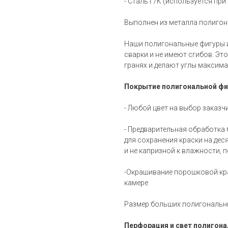
- Сталь Г/К (используется при
Выполнен из металла полигон
Наши полигональные фигуры и
сварки и не имеют сгибов. Э
гранях и делают углы максим
Покрытие полигональной фиг
- Любой цвет на выбор заказч
- Предварительная обработка
для сохранения краски на дес
и не капризной к влажности, 
-Окрашивание порошковой кр
камере
Размер больших полигональны
Перфорация и свет полигона