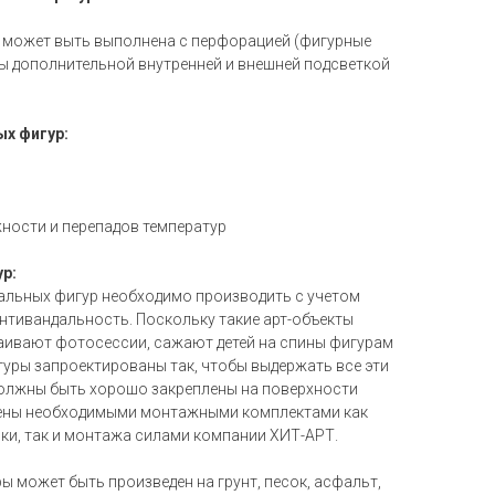
 может выть выполнена с перфорацией (фигурные
ны дополнительной внутренней и внешней подсветкой
х фигур:
ности и перепадов температур
р:
альных фигур необходимо производить с учетом
нтивандальность. Поскольку такие арт-объекты
аивают фотосессии, сажают детей на спины фигурам
гуры запроектированы так, чтобы выдержать все эти
должны быть хорошо закреплены на поверхности
жены необходимыми монтажными комплектами как
ки, так и монтажа силами компании ХИТ-АРТ.
 может быть произведен на грунт, песок, асфальт,