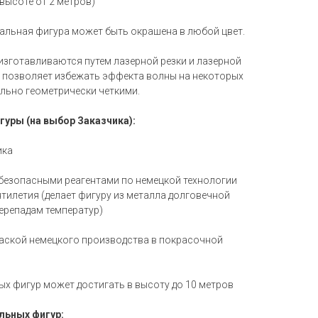
 высоте от 2 метров)
альная фигура может быть окрашена в любой цвет.
зготавливаются путем лазерной резки и лазерной
то позволяет избежать эффекта волны на некоторых
ально геометрически четкими.
уры (на выбор Заказчика):
ика
 безопасными реагентами по немецкой технологии
ятилетия (делает фигуру из металла долговечной
перепадам температур)
аской немецкого производства в покрасочной
х фигур может достигать в высоту до 10 метров
льных фигур: