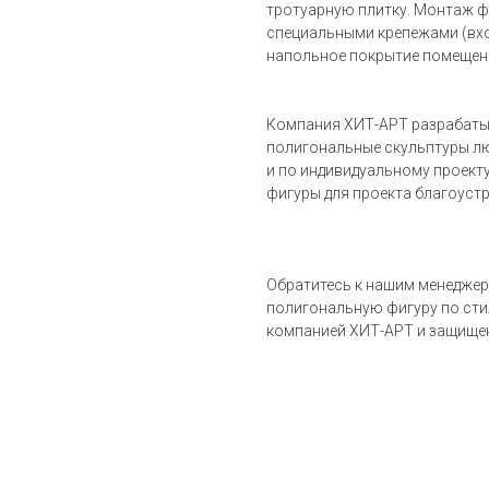
тротуарную плитку. Монтаж ф
специальными крепежами (вход
напольное покрытие помещен
Компания ХИТ-АРТ разрабаты
полигональные скульптуры лю
и по индивидуальному проект
фигуры для проекта благоуст
Обратитесь к нашим менедже
полигональную фигуру по сти
компанией ХИТ-АРТ и защище