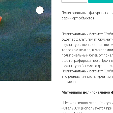
Полигональные фигуры и пол
серий арт-объектов.
Полигональный бегемот "Зубик
будет асфальт, грунт, брусча
скульптуры появляется еще од
торговом центра, в сквере ил
полигональный бегемот прив
сфотографироваться. Прочный
скульптура бегемота делает 
Полигональный бегемот "Зуби
это реалистичность, креативн
размера.
Материалы полигональной фи
- Нержавеющая сталь (фигуры
- Сталь Х/К (используется при