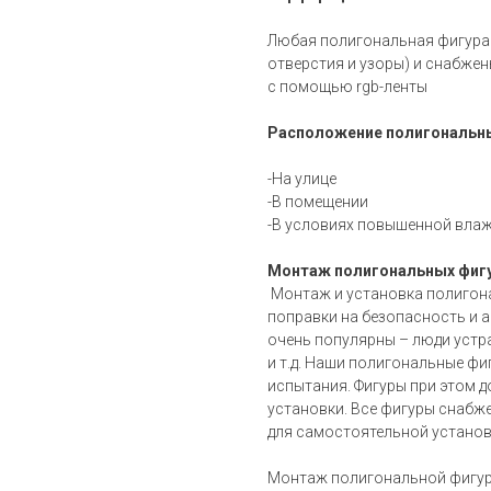
Любая полигональная фигура
отверстия и узоры) и снабже
с помощью rgb-ленты
Расположение полигональны
-На улице
-В помещении
-В условиях повышенной влаж
Монтаж полигональных фигу
Монтаж и установка полигон
поправки на безопасность и а
очень популярны – люди устр
и т.д. Наши полигональные фи
испытания. Фигуры при этом 
установки. Все фигуры снаб
для самостоятельной установ
Монтаж полигональной фигуры