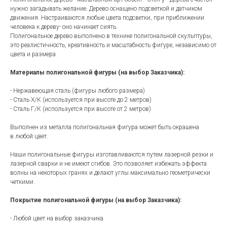
нужно загадывать желание. Дерево оснащено подсветкой и датчиком
движения. Настраиваются любые цвета подсветки, при приближении
человека к дереву- оно начинает сиять.
Полигональное дерево выполнено в технике полигональной скульптуры,
это реалистичность, креативность и масштабность фигуре, независимо от
цвета и размера.
Материалы полигональной фигуры (на выбор Заказчика):
- Нержавеющая сталь (фигуры любого размера)
- Сталь Х/К (используется при высоте до 2 метров)
- Сталь Г/К (используется при высоте от 2 метров)
Выполнен из металла полигональная фигура может быть окрашена
в любой цвет.
Наши полигональные фигуры изготавливаются путем лазерной резки и
лазерной сварки и не имеют сгибов. Это позволяет избежать эффекта
волны на некоторых гранях и делают углы максимально геометрически
четкими.
Покрытие полигональной фигуры (на выбор Заказчика):
- Любой цвет на выбор заказчика