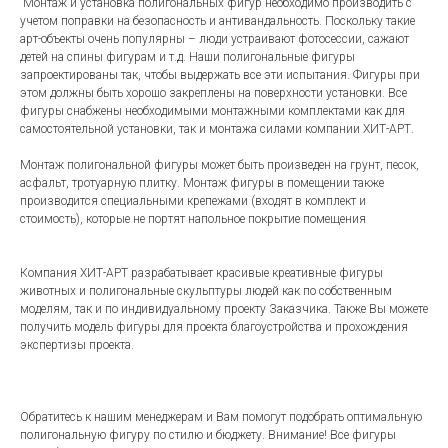
Монтаж и установка полигональных фигур необходимо производить с
учетом поправки на безопасность и антивандальность. Поскольку такие
арт-объекты очень популярны – люди устраивают фотосессии, сажают
детей на спины фигурам и т.д. Наши полигональные фигуры
запроектированы так, чтобы выдержать все эти испытания. Фигуры при
этом должны быть хорошо закреплены на поверхности установки. Все
фигуры снабжены необходимыми монтажными комплектами как для
самостоятельной установки, так и монтажа силами компании ХИТ-АРТ.
Монтаж полигональной фигуры может быть произведен на грунт, песок,
асфальт, тротуарную плитку. Монтаж фигуры в помещении также
производится специальными крепежами (входят в комплект и
стоимость), которые не портят напольное покрытие помещения
Компания ХИТ-АРТ разрабатывает красивые креативные фигуры
животных и полигональные скульптуры людей как по собственным
моделям, так и по индивидуальному проекту Заказчика. Также Вы можете
получить модель фигуры для проекта благоустройства и прохождения
экспертизы проекта.
Обратитесь к нашим менеджерам и Вам помогут подобрать оптимальную
полигональную фигуру по стилю и бюджету. Внимание! Все фигуры