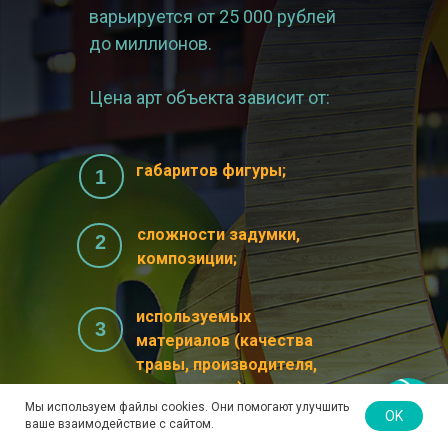
варьируется от 25 000 рублей
до миллионов.
Цена арт объекта зависит от:
габаритов фигуры;
1
сложности задумки,
2
композиции;
используемых
3
материалов (качества
травы, производителя,
длины ворса);
Мы используем файлы cookies. Они помогают улучшить
OK
ваше взаимодействие с сайтом.
4
места доставки;