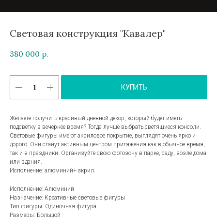
Световая конструкция "Кавалер"
380 000
р.
КУПИТЬ
Желаете получить красивый дневной декор, который будет иметь
подсветку в вечернее время? Тогда лучше выбрать светящиеся консоли.
Световые фигуры имеют акриловое покрытие, выглядят очень ярко и
дорого. Они станут активным центром притяжения как в обычное время,
так и в праздники. Организуйте свою фотозону в парке, саду, возле дома
или здания.
Исполнение: алюминий+ акрил.
Исполнение: Алюминий
Назначение: Креативные световые фигуры
Тип фигуры: Одиночная фигура
Размеры: Большой