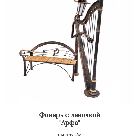
Фонарь с лавочкой
"Арфа"
высота 2м