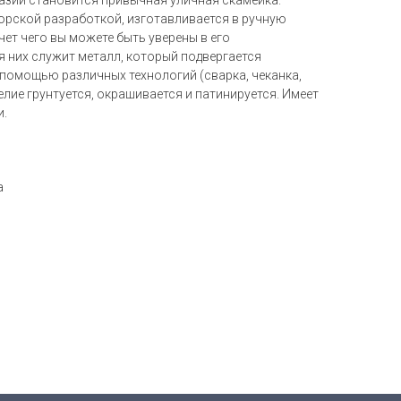
азии становится привычная уличная скамейка.
орской разработкой, изготавливается в ручную
ет чего вы можете быть уверены в его
я них служит металл, который подвергается
 помощью различных технологий (сварка, чеканка,
елие грунтуется, окрашивается и патинируется. Имеет
и.
а