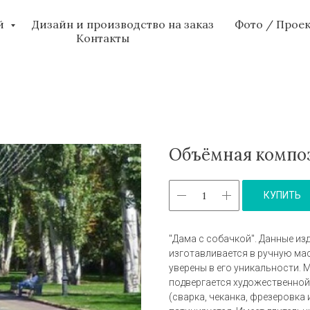
ий
Дизайн и производство на заказ
Фото / Прое
Контакты
Объёмная композ
КУПИТЬ
"Дама с собачкой". Данные из
изготавливается в ручную ма
уверены в его уникальности. 
подвергается художественной
(сварка, чеканка, фрезеровка 