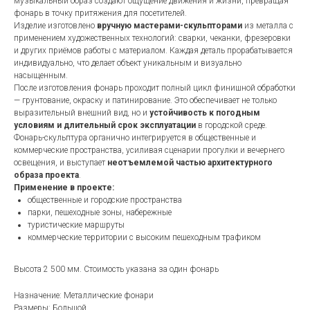
музыкальный образ создают ощущение движения и жизни, превращая
фонарь в точку притяжения для посетителей.
Изделие изготовлено
вручную мастерами-скульпторами
из металла с
применением художественных технологий: сварки, чеканки, фрезеровки
и других приёмов работы с материалом. Каждая деталь прорабатывается
индивидуально, что делает объект уникальным и визуально
насыщенным.
После изготовления фонарь проходит полный цикл финишной обработки
— грунтование, окраску и патинирование. Это обеспечивает не только
выразительный внешний вид, но и
устойчивость к погодным
условиям и длительный срок эксплуатации
в городской среде.
Фонарь-скульптура органично интегрируется в общественные и
коммерческие пространства, усиливая сценарии прогулки и вечернего
освещения, и выступает
неотъемлемой частью архитектурного
образа проекта
.
Применение в проекте:
общественные и городские пространства
парки, пешеходные зоны, набережные
туристические маршруты
коммерческие территории с высоким пешеходным трафиком
Высота 2 500 мм. Стоимость указана за один фонарь
Назначение: Металлические фонари
Размеры: Большой