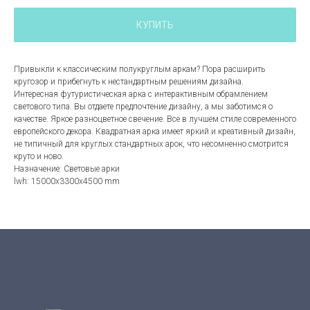
КУПИТЬ
Привыкли к классическим полукруглым аркам? Пора расширить
кругозор и прибегнуть к нестандартным решениям дизайна.
Интересная футуристическая арка с интерактивным обрамлением
светового типа. Вы отдаете предпочтение дизайну, а мы заботимся о
качестве. Яркое разноцветное свечение. Все в лучшем стиле современного
европейского декора. Квадратная арка имеет яркий и креативный дизайн,
не типичный для круглых стандартных арок, что несомненно смотрится
круто и ново.
Назначение: Световые арки
lwh: 15000x3300x4500 mm