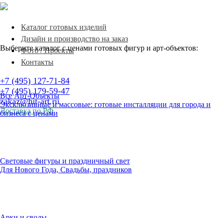
Каталог готовых изделий
Дизайн и производство на заказ
Выберите каталог с ценами готовых фигур и арт-объектов:
Фото / Проекты
Контакты
+7 (495) 127-71-84
+7 (495) 179-59-47
Все Арт-Объекты
zakaz@hit-art.ru
Эксклюзивные и массовые: готовые инсталляции для города и
Доставка по РФ
бизнеса с ценами
Световые фигуры и праздничный свет
Для Нового Года, Свадьбы, праздников
Арки и своды