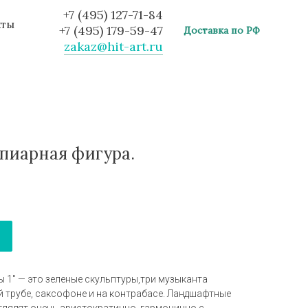
+7 (495) 127-71-84
кты
+7 (495) 179-59-47
Доставка по РФ
zakaz@hit-art.ru
опиарная фигура.
 1" — это зеленые скульптуры,три музыканта
 трубе, саксофоне и на контрабасе. Ландшафтные