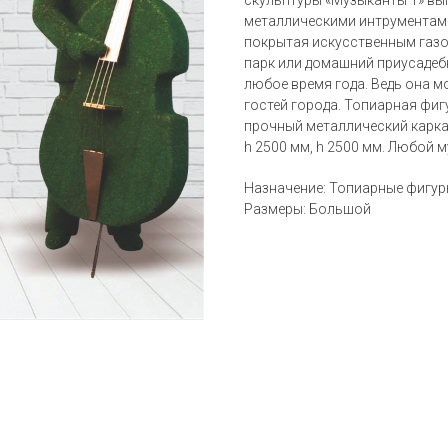
скульптуры «Музыканты 1» вы
металлическими интрументам
покрытая искусственным газон
парк или домашний приусадеб
любое время года. Ведь она 
гостей города. Топиарная фи
прочный металлический каркас
h 2500 мм, h 2500 мм. Любой м
Назначение: Топиарные фигу
Размеры: Большой