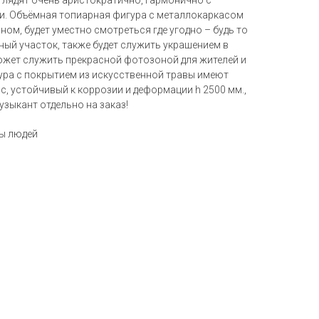
глядят очень аристократично, гармонично с
и. Объёмная топиарная фигура с металлокаркасом
ом, будет уместно смотреться где угодно – будь то
ный участок, также будет служить украшением в
может служить прекрасной фотозоной для жителей и
гура с покрытием из искусственной травы имеют
, устойчивый к коррозии и деформации h 2500 мм.,
узыкант отдельно на заказ!
ры людей