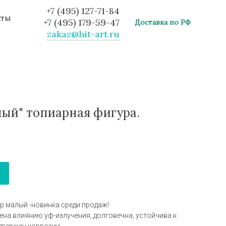
+7 (495) 127-71-84
кты
+7 (495) 179-59-47
Доставка по РФ
zakaz@hit-art.ru
ый" топиарная фигура.
 малый -новинка среди продаж!
ена влиянию уф-излучения, долговечна, устойчива к