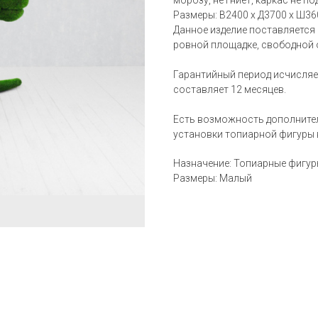
морозу, не гниёт, каркас не п
Размеры: В2400 х Д3700 х Ш3
Данное изделие поставляется
ровной площадке, свободной 
Гарантийный период исчисляе
составляет 12 месяцев.
Есть возможность дополнител
установки топиарной фигуры 
Назначение: Топиарные фигу
Размеры: Малый