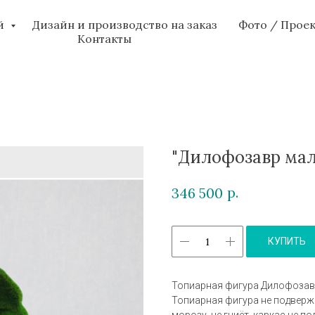
ий
Дизайн и производство на заказ
Фото / Прое
Контакты
"Дилофозавр мал
р.
346 500
КУПИТЬ
Топиарная фигура Дилофозавр
Топиарная фигура не подверж