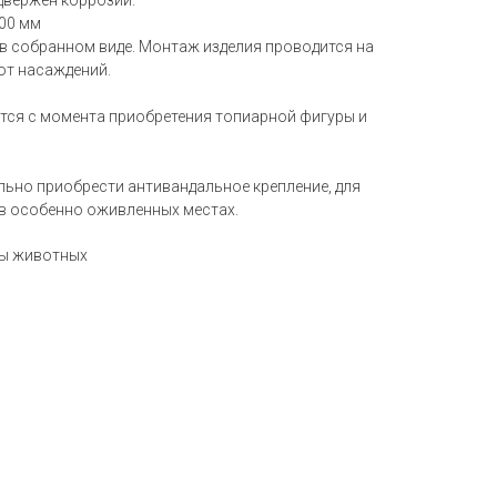
одвержен коррозии.
600 мм
 в собранном виде. Монтаж изделия проводится на
от насаждений.
тся с момента приобретения топиарной фигуры и
ьно приобрести антивандальное крепление, для
в особенно оживленных местах.
ры животных