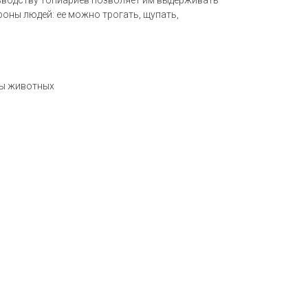
зводству топиариев позволяет им выдерживать
оны людей: ее можно трогать, щупать,
ры животных