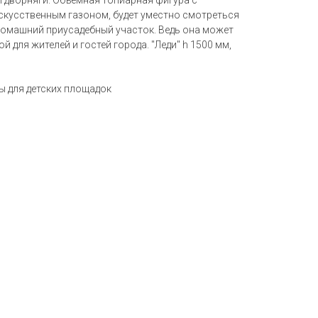
 дворняги. Объёмная топиарная фигура с
кусственным газоном, будет уместно смотреться
и домашний приусадебный участок. Ведь она может
 для жителей и гостей города. "Леди" h 1500 мм,
ы для детских площадок