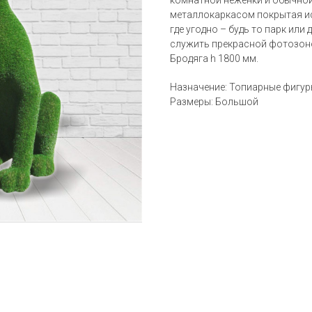
комнатной неженки и обычной
металлокаркасом покрытая ис
где угодно – будь то парк ил
служить прекрасной фотозоной
Бродяга h 1800 мм.
Назначение: Топиарные фигур
Размеры: Большой