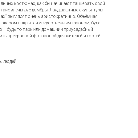
льных костюмах, как бы начинают танцевать свой
становлены две домбры. Ландшафтные скульптуры
ах" выглядят очень аристократично. Объёмная
аркасом покрытая искусственным газоном, будет
о – будь то парк или домашний приусадебный
ить прекрасной фотозоной для жителей и гостей
ры людей