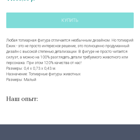
КУПИТЬ
Любая топиарная фигура отличается необычным дизайном. Но топиарий
Ёжик - это не просто интересное решение, это полноценно продуманный
дизайн с высокой степенью детализации. В фигуре не просто читается
силуэт, а можно на 100% разглядеть детали требуемого животного или
персонажа. При этом 120% качества от нас!
Размеры: 0,4 х 0,73 х 0,43 м.
Назначение: Топиарные фигуры животных
Размеры: Малый
Наш опыт: