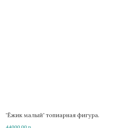
"Ёжик малый" топиарная фигура.
44000,00
р.