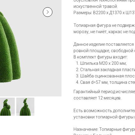
обусловлен технологиями про
искуственной травой.
Размеры: В2200 х Д1370 х Ш13
Топиарная фигура не подверж
морозу, не гниёт, каркас не п
Данное изделие поставляется
ровной площадке, свободной 
В комплект фигуры входит:
Шпилька М20 х 200 мм;
Стальная закладная пласти
Шайба оцинкованная плос
Свая d=57 мм, толщина стен
Гарантийный период исчисляе
составляет 12 месяцев.
Есть возможность дополнител
установки топиарной фигуры 
Назначение: Топиарные фигу