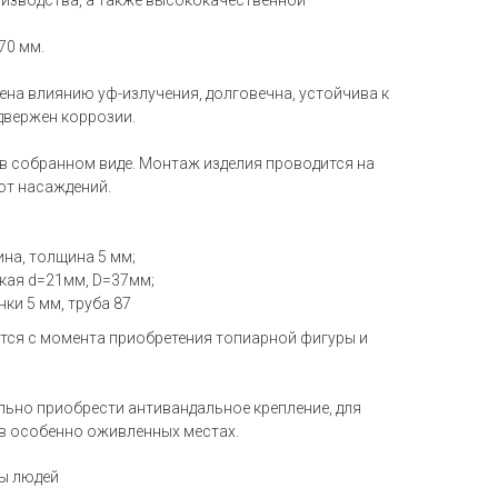
изводства, а также высококачественной
70 мм.
ена влиянию уф-излучения, долговечна, устойчива к
одвержен коррозии.
 в собранном виде. Монтаж изделия проводится на
от насаждений.
на, толщина 5 мм;
кая d=21мм, D=37мм;
ки 5 мм, труба 87
тся с момента приобретения топиарной фигуры и
ьно приобрести антивандальное крепление, для
в особенно оживленных местах.
ры людей