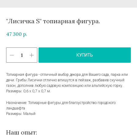
"Лисичка S" топиарная фигура.
47 300
р.
КУПИТЬ
Топиарная фигура - отличный выбор декора для Вашего сада, парка или
дачи. Грибы Лисички отлично впишутся в пейзаж, разбавив скучный
газон, дополнив любую садовую композицию или альпийскую горку.
Размеры: 0,6 х 0,7 х 0,7 м.
Назначение: Топиарные фигуры для благоустройство городского
ландшафта
Размеры: Малый
Наш опыт: