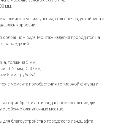
чего массива зеленых скульптур.
00 мм.
ена влиянию уф-излучения, долговечна, устойчива к
одвержен коррозии.
 в собранном виде. Монтаж изделия проводится на
от насаждений.
на, толщина 5 мм;
кая d=21мм, D=37мм;
ки 5 мм, труба 87
тся с момента приобретения топиарной фигуры и
ьно приобрести антивандальное крепление, для
в особенно оживленных местах.
ы для благоустройство городского ландшафта