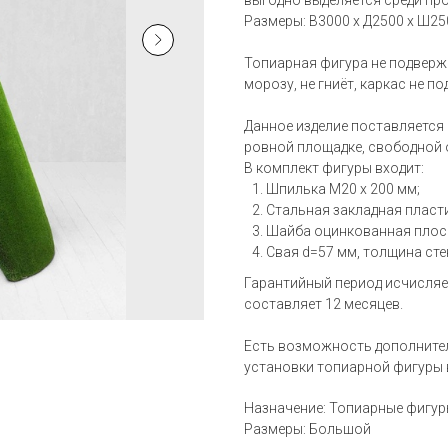
выгодно выделяется среди про
Размеры: В3000 x Д2500 x Ш25
Топиарная фигура не подверж
морозу, не гниёт, каркас не п
Данное изделие поставляется
ровной площадке, свободной 
В комплект фигуры входит:
Шпилька М20 х 200 мм;
Стальная закладная пласти
Шайба оцинкованная плос
Свая d=57 мм, толщина стен
Гарантийный период исчисляе
составляет 12 месяцев.
Есть возможность дополнител
установки топиарной фигуры 
Назначение: Топиарные фигур
Размеры: Большой