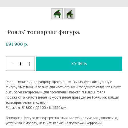
"Рояль" топиарная фигура.
691 900
р.
КУПИТЬ
Рояль - топиарий из разряда креативных. Вы можете найти данную
фигуру уместной не только для частного, но и городского сада! Что может
быть более интересным для посетителей парка? Размеры Рояля
поражают, а качественная искусственная трава делает Рояль настоящей
достопримечательностью!
Размеры: В1800 х Д2100 х Ш1550 мм.
Топиарная фигура не подвержена влиянию уф-излучения, долговечна,
устойчива к морозу, не гниёт, каркас не подвержен коррозии.