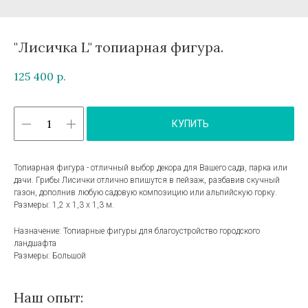
"Лисичка L" топиарная фигура.
125 400
р.
КУПИТЬ
Топиарная фигура - отличный выбор декора для Вашего сада, парка или
дачи. Грибы Лисички отлично впишутся в пейзаж, разбавив скучный
газон, дополнив любую садовую композицию или альпийскую горку.
Размеры: 1,2 х 1,3 х 1,3 м.
Назначение: Топиарные фигуры для благоустройство городского
ландшафта
Размеры: Большой
Наш опыт: