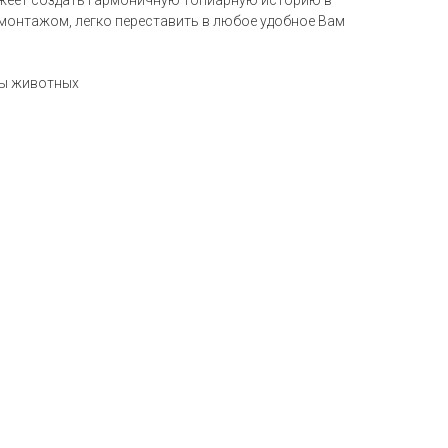
можеет создать гармоничную топиарную историю в
 монтажом, легко переставить в любое удобное Вам
ры животных