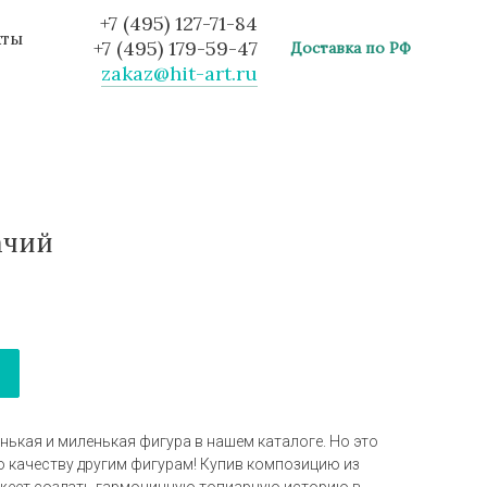
+7 (495) 127-71-84
кты
+7 (495) 179-59-47
Доставка по РФ
zakaz@hit-art.ru
ачий
ькая и миленькая фигура в нашем каталоге. Но это
по качеству другим фигурам! Купив композицию из