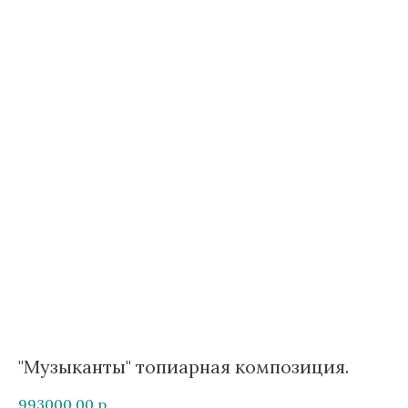
"Музыканты" топиарная композиция.
993000,00
р.