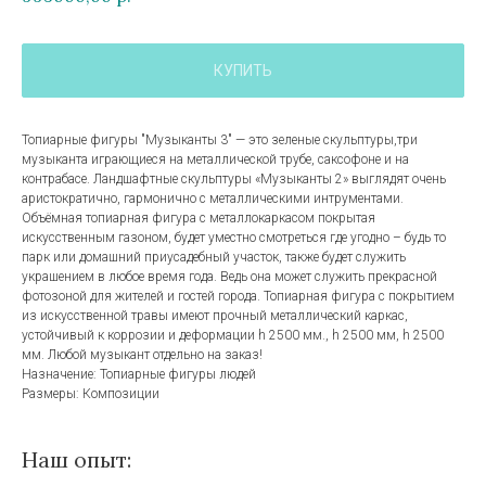
КУПИТЬ
Топиарные фигуры "Музыканты 3" — это зеленые скульптуры,три
музыканта играющиеся на металлической трубе, саксофоне и на
контрабасе. Ландшафтные скульптуры «Музыканты 2» выглядят очень
аристократично, гармонично с металлическими интрументами.
Объёмная топиарная фигура с металлокаркасом покрытая
искусственным газоном, будет уместно смотреться где угодно – будь то
парк или домашний приусадебный участок, также будет служить
украшением в любое время года. Ведь она может служить прекрасной
фотозоной для жителей и гостей города. Топиарная фигура с покрытием
из искусственной травы имеют прочный металлический каркас,
устойчивый к коррозии и деформации h 2500 мм., h 2500 мм, h 2500
мм. Любой музыкант отдельно на заказ!
Назначение: Топиарные фигуры людей
Размеры: Композиции
Наш опыт: