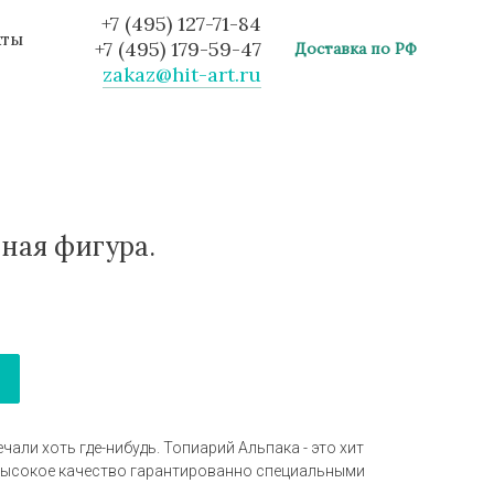
+7 (495) 127-71-84
кты
+7 (495) 179-59-47
Доставка по РФ
zakaz@hit-art.ru
рная фигура.
чали хоть где-нибудь. Топиарий Альпака - это хит
 Высокое качество гарантированно специальными