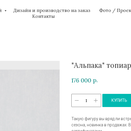
ий
Дизайн и производство на заказ
Фото / Прое
Контакты
"Альпака" топиа
р.
176 000
КУПИТЬ
Такую фигуру вы вряд ли встре
сезона, новинка в продажах.