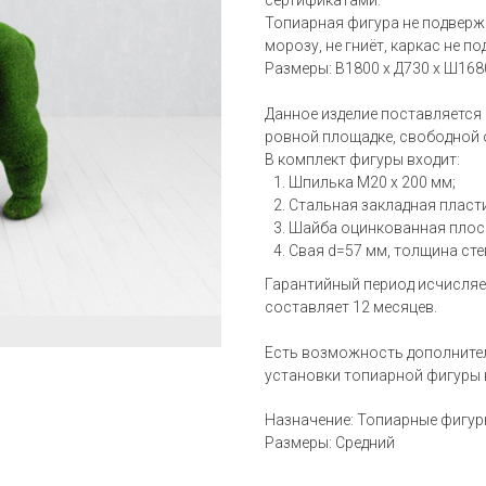
сертификатами.
Топиарная фигура не подверж
морозу, не гниёт, каркас не п
Размеры: В1800 х Д730 х Ш168
Данное изделие поставляется
ровной площадке, свободной 
В комплект фигуры входит:
Шпилька М20 х 200 мм;
Стальная закладная пласти
Шайба оцинкованная плос
Свая d=57 мм, толщина стен
Гарантийный период исчисляе
составляет 12 месяцев.
Есть возможность дополнител
установки топиарной фигуры 
Назначение: Топиарные фигу
Размеры: Средний