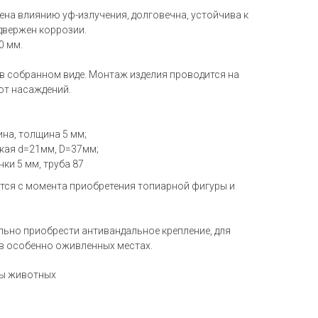
ена влиянию уф-излучения, долговечна, устойчива к
одвержен коррозии.
0 мм.
 в собранном виде. Монтаж изделия проводится на
от насаждений.
на, толщина 5 мм;
кая d=21мм, D=37мм;
ки 5 мм, труба 87
тся с момента приобретения топиарной фигуры и
ьно приобрести антивандальное крепление, для
в особенно оживленных местах.
ры животных