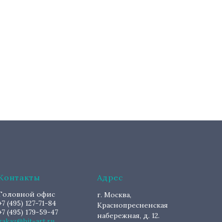
Контакты
Адрес
Головной офис
г. Москва,
+7 (495) 127-71-84
Краснопресненская
+7 (495) 179-59-47
набережная, д. 12.
zakaz@hit-art.ru