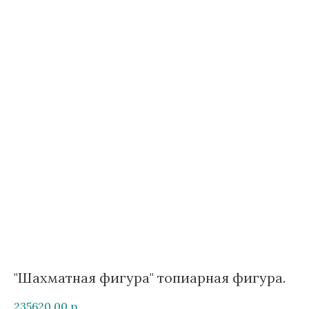
"Шахматная фигура" топиарная фигура.
235620,00
р.