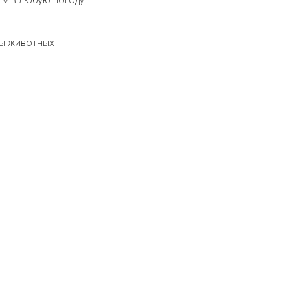
ям в любую погоду.
ры животных