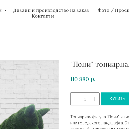
ий
Дизайн и производство на заказ
Фото / Прое
Контакты
"Пони" топиарна
р.
110 880
КУПИТЬ
Топиарная фигура "Пони" из и
или городского ландшафта. Э