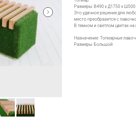
топиар.
Размеры: В490 х Д1750 х Ш500
Это удачное решение для любо
место преобразится с лавочк
В темном и светлом цветах на
Назначение: Топиарные лавоч
Размеры: Большой