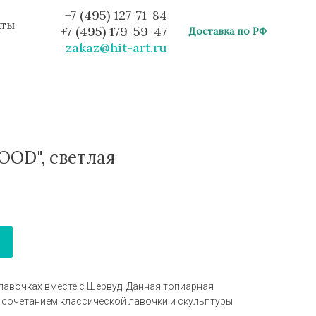
+7 (495) 127-71-84
кты
+7 (495) 179-59-47
Доставка по РФ
zakaz@hit-art.ru
OD", светлая
лавочках вместе с Шервуд! Данная топиарная
 сочетанием классической лавочки и скульптуры