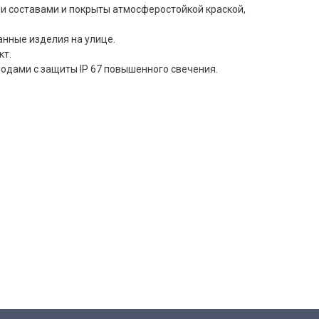
 составами и покрыты атмосферостойкой краской,
анные изделия на улице.
кт.
одами с защиты IP 67 повышенного свечения.