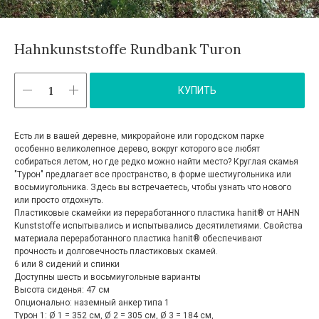
Hahnkunststoffe Rundbank Turon
КУПИТЬ
Есть ли в вашей деревне, микрорайоне или городском парке
особенно великолепное дерево, вокруг которого все любят
собираться летом, но где редко можно найти место? Круглая скамья
"Турон" предлагает все пространство, в форме шестиугольника или
восьмиугольника. Здесь вы встречаетесь, чтобы узнать что нового
или просто отдохнуть.
Пластиковые скамейки из переработанного пластика hanit® от HAHN
Kunststoffe испытывались и испытывались десятилетиями. Свойства
материала переработанного пластика hanit® обеспечивают
прочность и долговечность пластиковых скамей.
6 или 8 сидений и спинки
Доступны шесть и восьмиугольные варианты
Высота сиденья: 47 см
Опционально: наземный анкер типа 1
Турон 1: Ø 1 = 352 см, Ø 2 = 305 см, Ø 3 = 184 см,