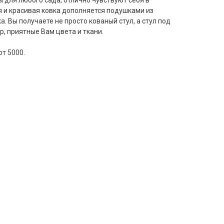
 для любого сада, отлично чувствуют себя в
 и красивая ковка дополняется подушками из
. Вы получаете не просто кованый стул, а стул под
р, приятные Вам цвета и ткани.
от 5000.