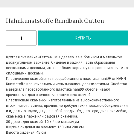
Hahnkunststoffe Rundbank Gatton
КУПИТЬ
Круглая скамейка «Гаттон». Мы делаем ее в большом и маленьком
шестиугольном варианте. Сиденье и задняя часть образованы
несколькими досками, что ослабляет картинку по сравнению с чем-то
сплошными досками.
Пластиковые скамейки из переработанного пластика hanit® от HAHN
Kunststoffe испытывались и испытывались десятилетиями. Свойства
материала переработанного пластика hanit® обеспечивают
прочность и долговечность пластиковых скамей.
Пластиковые скамейки, изготовленные из высококачественного
вторичного пластика, прочны, не требуют технического обслуживания
и идеально подходят для любой среды - будь то городская скамейка,
скамейка в парке или садовая скамейка.
30 досок для скамей: 10 х 4 см максимум.
Ширина сиденья на элемент: 150 или 200 см
Высота сиденья: 45 см