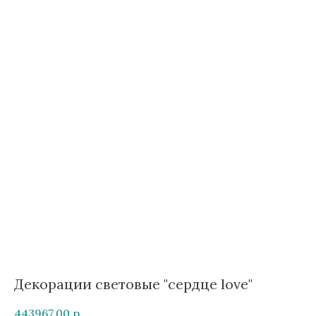
Декорации световые "сердце love"
443967,00
р.