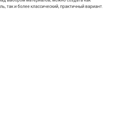
 над выбором материалов, можно создать как
ь, так и более классический, практичный вариант.